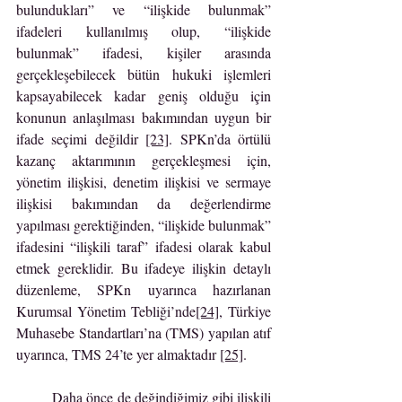
bulundukları” ve “ilişkide bulunmak” 
ifadeleri kullanılmış olup, “ilişkide 
bulunmak” ifadesi, kişiler arasında 
gerçekleşebilecek bütün hukuki işlemleri 
kapsayabilecek kadar geniş olduğu için 
konunun anlaşılması bakımından uygun bir 
ifade seçimi değildir 
[23]
. SPKn’da örtülü 
kazanç aktarımının gerçekleşmesi için, 
yönetim ilişkisi, denetim ilişkisi ve sermaye 
ilişkisi bakımından da değerlendirme 
yapılması gerektiğinden, “ilişkide bulunmak” 
ifadesini “ilişkili taraf” ifadesi olarak kabul 
etmek gereklidir. Bu ifadeye ilişkin detaylı 
düzenleme, SPKn uyarınca hazırlanan 
Kurumsal Yönetim Tebliği’nde
[24]
, Türkiye 
Muhasebe Standartları’na (TMS) yapılan atıf 
uyarınca, TMS 24’te yer almaktadır 
[25]
.
	Daha önce de değindiğimiz gibi ilişkili 