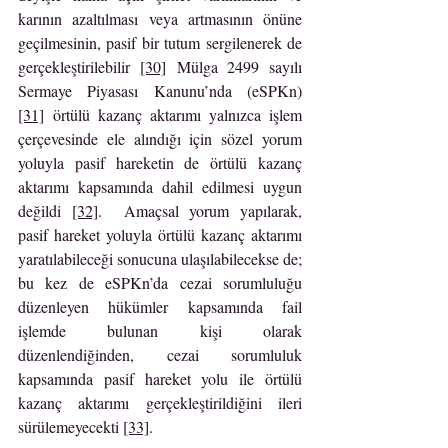
karının azaltılması veya artmasının önüne 
geçilmesinin, pasif bir tutum sergilenerek de 
gerçekleştirilebilir 
[30]
 Mülga 2499 sayılı 
Sermaye Piyasası Kanunu’nda (eSPKn) 
[31]
 örtülü kazanç aktarımı yalnızca işlem 
çerçevesinde ele alındığı için sözel yorum 
yoluyla pasif hareketin de örtülü kazanç 
aktarımı kapsamında dahil edilmesi uygun 
değildi 
[32]
.  Amaçsal yorum yapılarak, 
pasif hareket yoluyla örtülü kazanç aktarımı 
yaratılabileceği sonucuna ulaşılabilecekse de; 
bu kez de eSPKn’da cezai sorumluluğu 
düzenleyen hükümler kapsamında fail 
işlemde bulunan kişi olarak 
düzenlendiğinden, cezai sorumluluk 
kapsamında pasif hareket yolu ile örtülü 
kazanç aktarımı gerçekleştirildiğini ileri 
sürülemeyecekti 
[33]
.