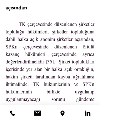
açısından
	TK çerçevesinde düzenlenen şirketler 
topluluğu hükümleri, şirketler topluluğuna 
dahil halka açık anonim şirketler açısından, 
SPKn çerçevesinde düzenlenen örtülü 
kazanç hükümleri çerçevesinde ayrıca 
değerlendirilmelidir 
[35]
.  Şirket toplulukları 
içerisinde yer alan bir halka açık ortaklığın, 
hakim şirketi tarafından kayba uğratılması 
ihtimalinde, TK hükümlerinin ve SPKn 
hükümlerinin birlikte uygulanıp 
uygulanmayacağı sorunu gündeme 
gelecektir. SPKn tarafından hukuka aykırı 
olarak kabul edilen ve çeşitli hukuki, idari ve 
cezai yaptırımlar öngörülen fiil ve işlemler, 
TK tarafından denkleştirme esasının yerine 
getirilmediği tarihe kadar hukuka uygun 